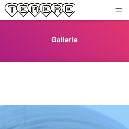
N
A
V
I
G
Gallerie
A
T
I
O
N
U
M
S
C
H
A
L
T
E
N